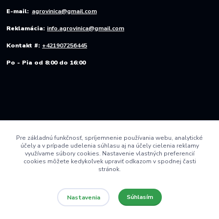
E-mail:
agrovinica@gmail.com
Reklamácia:
info.agrovinica@gmail.com
Kontakt #:
+421907256445
Po - Pia od 8:00 do 16:00
Pre základnú funkčnosť, spríjemnenie používania webu, analytické
účely a v prípade udelenia súhlasu aj na účely cielenia reklamy
využívame súbory cookies. Nastavenie vlastných preferencií
cookies môžete kedykoľvek upraviť odkazom v spodnej časti
stránok.
Súhlasím
Nastavenia
© 2022 AGRO VINICA s.r.o.