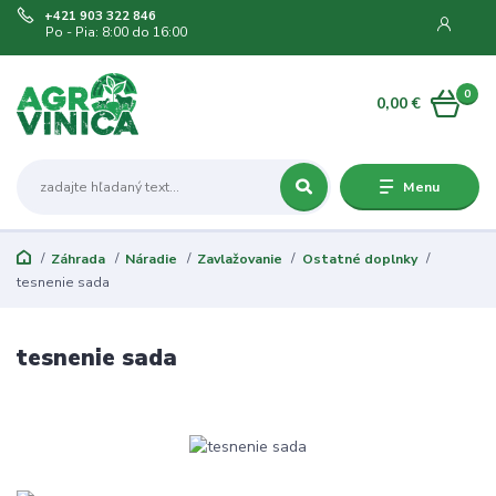
+421 903 322 846
Po - Pia: 8:00 do 16:00
0
0,00 €
Menu
Záhrada
Náradie
Zavlažovanie
Ostatné doplnky
tesnenie sada
tesnenie sada