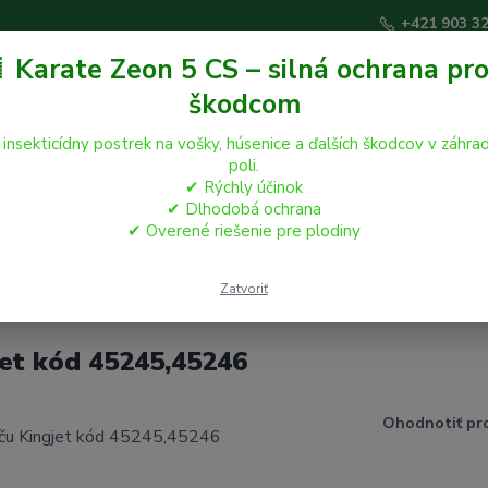
+421 903 3
 Karate Zeon 5 CS – silná ochrana pro
škodcom
Hľadať
 insekticídny postrek na vošky, húsenice a ďalších škodcov v záhrad
poli.
✔ Rýchly účinok
áčikovia
Hospodárske zvieratá
Záhrada
✔ Dlhodobá ochrana
✔ Overené riešenie pre plodiny
náhradná k postrekovaču Kingjet kód 45245,45246
Zatvoriť
jet kód 45245,45246
Ohodnotiť pr