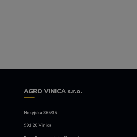
AGRO VINICA s.r.o.
Nekyjská 365/35
991 28 Vinica