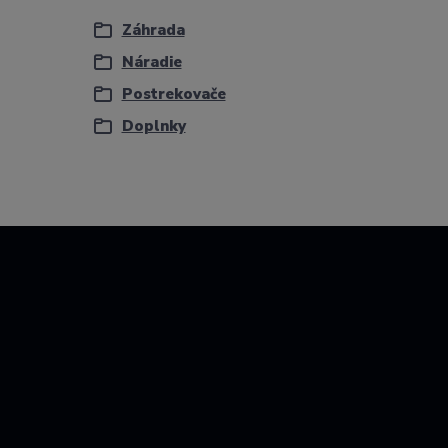
Záhrada
Náradie
Postrekovače
Doplnky