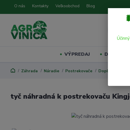
O nás
Kontakty
Veľkoobchod
Blog

Účinný
VÝPREDAJ
Domáci mil
Záhrada
Náradie
Postrekovače
Doplnky
tyč 
tyč náhradná k postrekovaču King