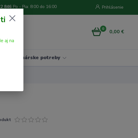
22 846
Po - Pia: 8:00 do 16:00
Prihlásenie
ti
0
0,00 €
e aj na
Vinárske potreby
odukt