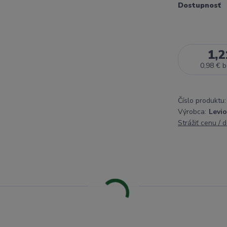
Dostupnosť
1,2
0,98 €
b
Číslo produktu:
Výrobca:
Levio
Strážiť cenu / 