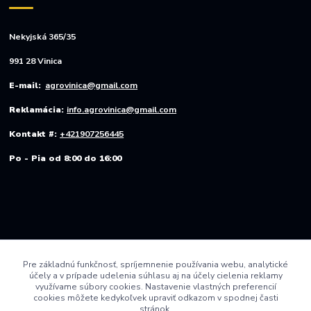
Nekyjská 365/35
991 28 Vinica
E-mail:
agrovinica@gmail.com
Reklamácia:
info.agrovinica@gmail.com
Kontakt #:
+421907256445
Po - Pia od 8:00 do 16:00
Pre základnú funkčnosť, spríjemnenie používania webu, analytické
účely a v prípade udelenia súhlasu aj na účely cielenia reklamy
využívame súbory cookies. Nastavenie vlastných preferencií
cookies môžete kedykoľvek upraviť odkazom v spodnej časti
stránok.