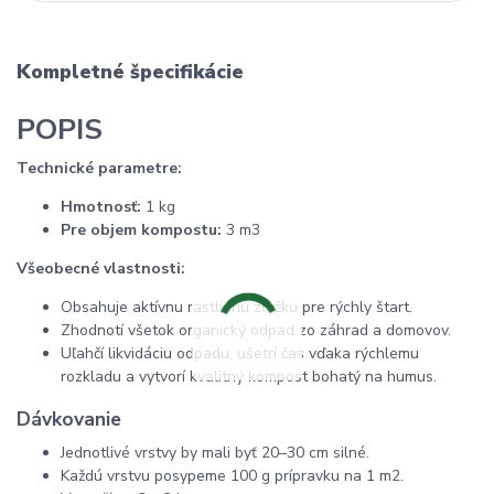
Kompletné špecifikácie
POPIS
Technické parametre:
Hmotnosť:
1 kg
Pre objem kompostu:
3 m3
Všeobecné vlastnosti:
Obsahuje aktívnu rastlinnú zložku pre rýchly štart.
Zhodnotí všetok organický odpad zo záhrad a domovov.
Uľahčí likvidáciu odpadu, ušetrí čas vďaka rýchlemu
rozkladu a vytvorí kvalitný kompost bohatý na humus.
Dávkovanie
Jednotlivé vrstvy by mali byť 20–30 cm silné.
Každú vrstvu posypeme 100 g prípravku na 1 m2.