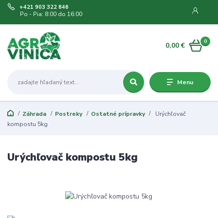
+421 903 322 846
Po - Pia: 8:00 do 16:00
0
0,00 €
Menu
Záhrada
Postreky
Ostatné prípravky
Urýchľovač
kompostu 5kg
Urýchľovač kompostu 5kg