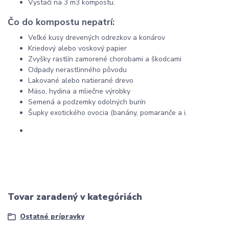
Vystačí na 3 m3 kompostu.
Čo do kompostu nepatrí:
Veľké kusy drevených odrezkov a konárov
Kriedový alebo voskový papier
Zvyšky rastlín zamorené chorobami a škodcami
Odpady nerastlinného pôvodu
Lakované alebo natierané drevo
Mäso, hydina a mliečne výrobky
Semená a podzemky odolných burín
Šupky exotického ovocia (banány, pomaranče a i.
Tovar zaradený v kategóriách
Ostatné prípravky