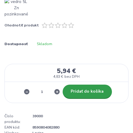
Ohodnotiť produkt
Dostupnosť
Skladom
5,94 €
4,83 €
bez DPH
Pridať do košíka
Číslo
39000
produktu:
EAN kód:
8590804082880
Výrobca:
Levior