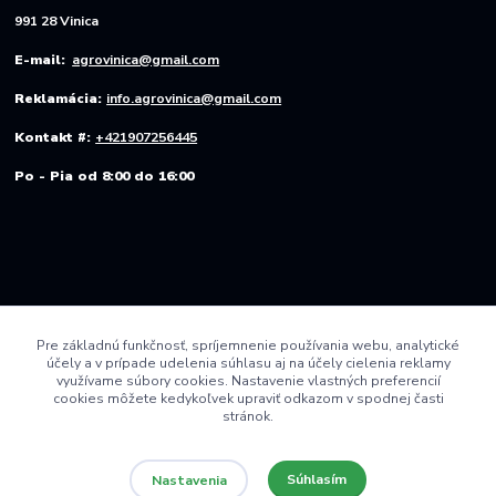
991 28 Vinica
E-mail:
agrovinica@gmail.com
Reklamácia:
info.agrovinica@gmail.com
Kontakt #:
+421907256445
Po - Pia od 8:00 do 16:00
Pre základnú funkčnosť, spríjemnenie používania webu, analytické
účely a v prípade udelenia súhlasu aj na účely cielenia reklamy
využívame súbory cookies. Nastavenie vlastných preferencií
cookies môžete kedykoľvek upraviť odkazom v spodnej časti
stránok.
Súhlasím
Nastavenia