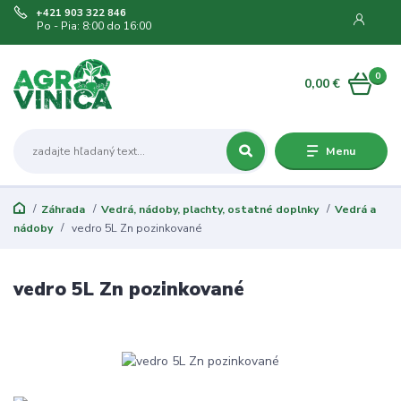
+421 903 322 846
Po - Pia: 8:00 do 16:00
0
0,00 €
Menu
Záhrada
Vedrá, nádoby, plachty, ostatné doplnky
Vedrá a
nádoby
vedro 5L Zn pozinkované
vedro 5L Zn pozinkované