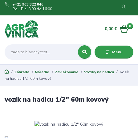
+421 903 322 846
Po - Pia: 8:00 do 16:00
0
0,00 €
Menu
Záhrada
Náradie
Zavlažovanie
Vozíky na hadicu
vozík
na hadicu 1/2" 60m kovový
vozík na hadicu 1/2" 60m kovový