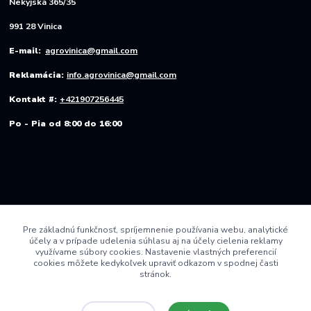
Nekyjská 365/35
991 28 Vinica
E-mail:
agrovinica@gmail.com
Reklamácia:
info.agrovinica@gmail.com
Kontakt #:
+421907256445
Po - Pia od 8:00 do 16:00
Pre základnú funkčnosť, spríjemnenie používania webu, analytické
účely a v prípade udelenia súhlasu aj na účely cielenia reklamy
využívame súbory cookies. Nastavenie vlastných preferencií
cookies môžete kedykoľvek upraviť odkazom v spodnej časti
stránok.