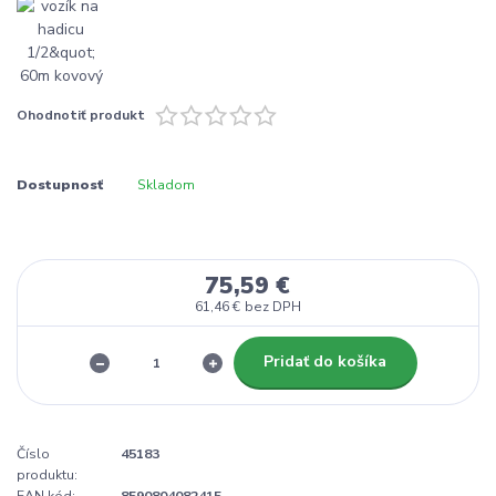
Ohodnotiť produkt
Dostupnosť
Skladom
75,59 €
61,46 €
bez DPH
Pridať do košíka
Číslo
45183
produktu:
EAN kód:
8590804082415