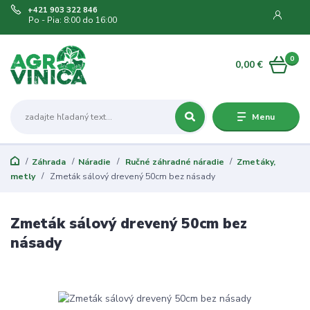
+421 903 322 846
Po - Pia: 8:00 do 16:00
0
0,00 €
Menu
Záhrada
Náradie
Ručné záhradné náradie
Zmetáky,
metly
Zmeták sálový drevený 50cm bez násady
Zmeták sálový drevený 50cm bez
násady