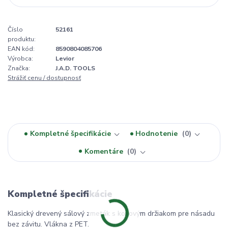
Číslo
52161
produktu:
EAN kód:
8590804085706
Výrobca:
Levior
Značka:
J.A.D. TOOLS
Strážiť cenu / dostupnosť
Kompletné špecifikácie
Hodnotenie
0
Komentáre
0
Kompletné špecifikácie
Klasický drevený sálový zmeták s kovovým držiakom pre násadu
bez závitu. Vlákna z PET.