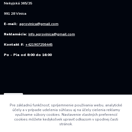
Nekyjská 365/35
991 28 Vinica
E-mail:
agrovinica@gmail.com
Reklamácia:
info.agrovinica@gmail.com
Kontakt #:
+421907256445
Po - Pia od 8:00 do 16:00
Pre základnú funkčnosť, spríjemnenie používania webu, analytické
účely a v prípade udelenia súhlasu aj na účely cielenia reklamy
využívame súbory cookies. Nastavenie vlastných preferencií
cookies môžete kedykoľvek upraviť odkazom v spodnej časti
stránok.