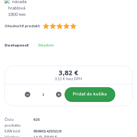
Ohodnotiť produkt
Dostupnosť
Skladom
3,82 €
3,11 €
bez DPH
Pridať do košíka
Číslo
625
produktu:
EAN kód:
8586014250218
Výrobca:
J.A.D. TOOLS