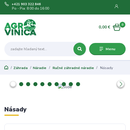
+421 903 322 846
Po - Pia: 8:00 do 16:00
0
0,00 €
Menu
Záhrada
Náradie
Ručné záhradné náradie
Násady
Násady