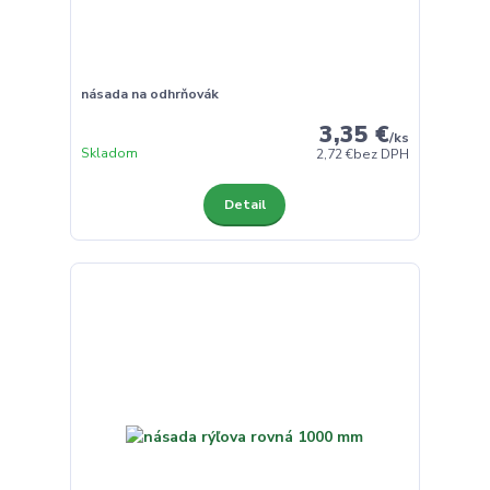
násada na odhrňovák
3,35 €
/
ks
Skladom
2,72 €
bez DPH
Detail