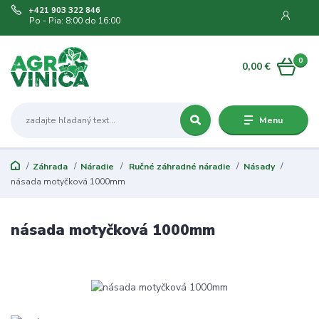
+421 903 322 846
Po - Pia: 8:00 do 16:00
0
0,00 €
Menu
Záhrada
Náradie
Ručné záhradné náradie
Násady
násada motyčková 1000mm
násada motyčková 1000mm