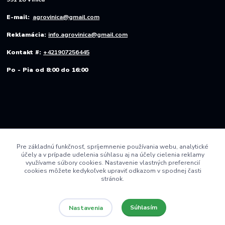
E-mail:
agrovinica@gmail.com
Reklamácia:
info.agrovinica@gmail.com
Kontakt #:
+421907256445
Po - Pia od 8:00 do 16:00
Pre základnú funkčnosť, spríjemnenie používania webu, analytické
účely a v prípade udelenia súhlasu aj na účely cielenia reklamy
využívame súbory cookies. Nastavenie vlastných preferencií
cookies môžete kedykoľvek upraviť odkazom v spodnej časti
stránok.
Súhlasím
Nastavenia